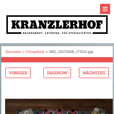
Startseite
>
Fotogalerie
>
IMG_20170208_173231.jpg
VORIGES
DIASHOW
NÄCHSTES