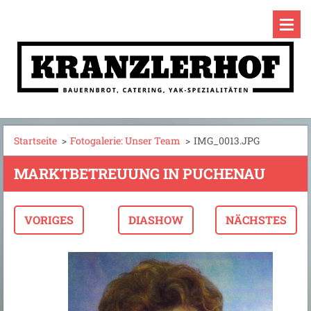
Startseite
>
Fotogalerie: Unser Team
>
IMG_0013.JPG
MARKTBETREUUNG IN PUCHENAU
VORIGES
DIASHOW
NÄCHSTES